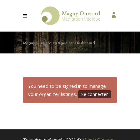
Maguy Ouvrard
/
Organizer Dashboard
You need to be signed in to manage
your organizer listings.
Se connecter
Tous droits réservés 2021 ©
Maguy Ouvrard